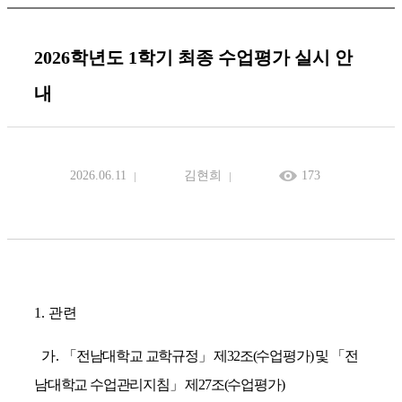
2026학년도 1학기 최종 수업평가 실시 안
내
2026.06.11
김현희
173
1.
관련
가
.
「
전남대학교 교학규정
」
제
32
조
(
수업평가
)
및
「
전
남대학교 수업관리지침
」
제
27
조
(
수업평가
)