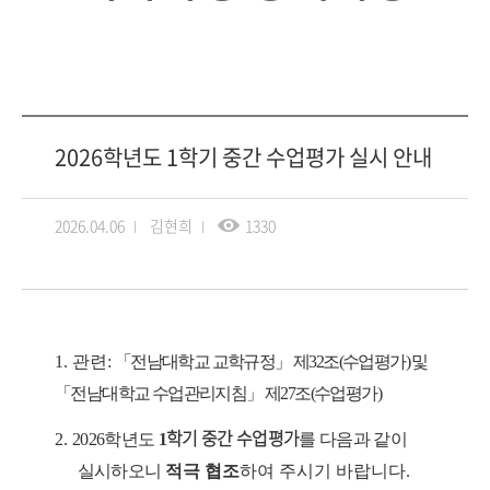
2026학년도 1학기 중간 수업평가 실시 안내
2026.04.06
김현희
1330
1.
관련
:
「
전남대학교 교학규정
」
제
32
조
(
수업평가
)
및
「
전남대학교 수업관리지침
」
제
27
조
(
수업평가
)
학기 중간 수업평가
2.
2026
학년도
1
를 다음과 같이
실시하오니
적극 협조
하여 주시기 바랍니다
.