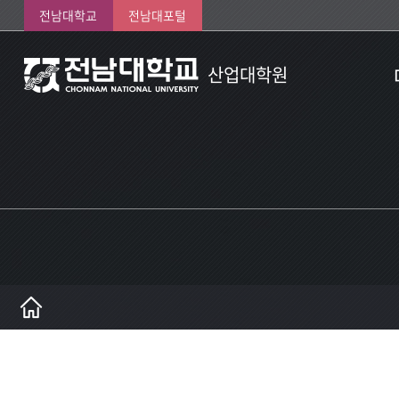
전남대학교
전남대포털
산업대학원
인
연
원
학
오