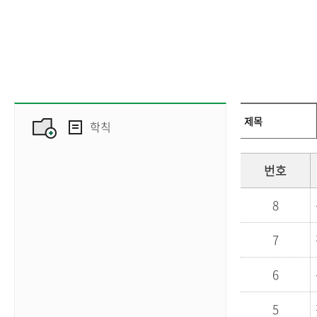
학칙
번호
8
7
6
5