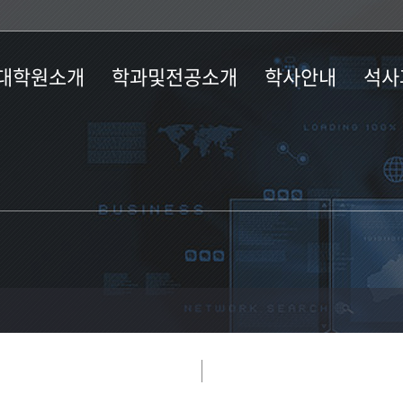
대학원소개
학과및전공소개
학사안내
석사
사말
학과소개
학사일정
과정소
혁
교육과정
논문/졸업
모집요
장단과 행정실
장학제도
칙 및 규정
시는 길