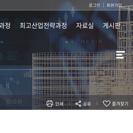
로그인
회원가입
과정
최고산업전략과정
자료실
게시판
개
과정소개
학위논문 작성지침
석사과정 공지사
강
모집요강
각종서식
AISP-뉴스&이슈
인쇄
공유
즐겨찾기
현재 페이지를 즐겨찾는 메뉴로