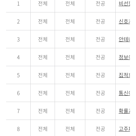
1
전체
전체
전공
비선형
2
전체
전체
전공
신호처
3
전체
전체
전공
안테나
4
전체
전체
전공
정보이
5
전체
전체
전공
집적회
6
전체
전체
전공
통신이
7
전체
전체
전공
확률과
8
전체
전체
전공
고주파