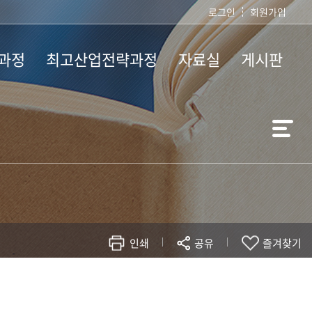
로그인
회원가입
과정
최고산업전략과정
자료실
게시판
개
과정소개
학위논문 작성지침
석사과정 공지사
강
모집요강
각종서식
AISP-뉴스&이슈
인쇄
공유
즐겨찾기
현재 페이지를 즐겨찾는 메뉴로