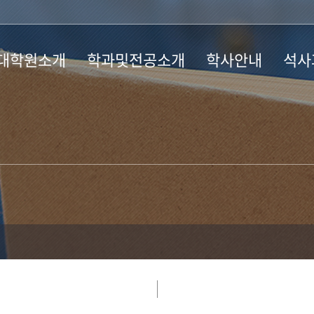
대학원소개
학과및전공소개
학사안내
석사
사말
학과소개
학사일정
과정소
혁
교육과정
논문/졸업
모집요
장단과 행정실
장학제도
칙 및 규정
시는 길